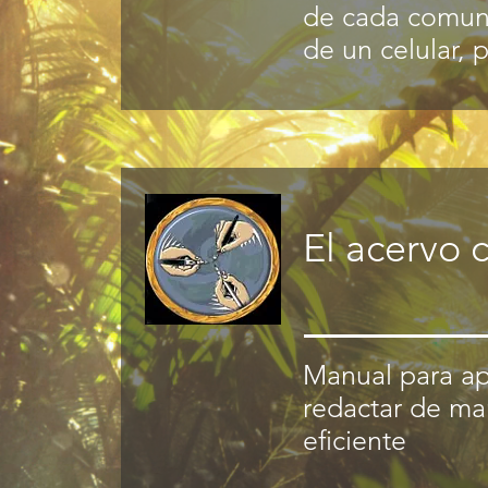
de cada comun
de un celular,
El acervo c
Manual para ap
redactar de man
eficiente