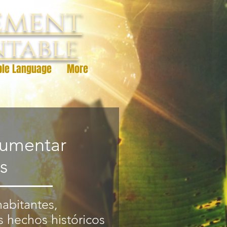
ement
ntable
ble Language
More
umentar
s
habitantes,
s hechos históricos