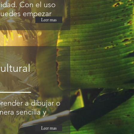
idad. Con el uso
 puedes empezar
Leer mas
ultural
render a dibujar o
era sencilla y
Leer mas