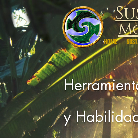
Su
Mo
HOME
SUST
Herramient
y Habilida