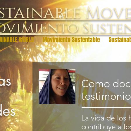
stainable Mov
vimiento Suste
AINABLE WORLD
Movimiento Sustentable
Sustaina
as
Como doc
testimonio
des
La vida de los 
contribuye a lo